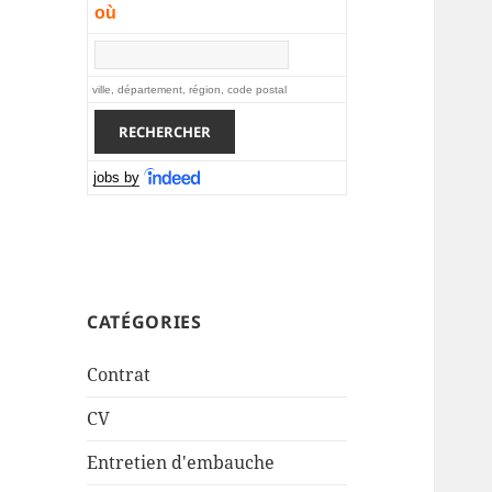
où
ville, département, région, code postal
jobs by
CATÉGORIES
Contrat
CV
Entretien d'embauche