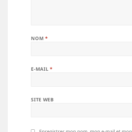
NOM
*
E-MAIL
*
SITE WEB
Enregistrer mon nom, mon e-mail et mon 