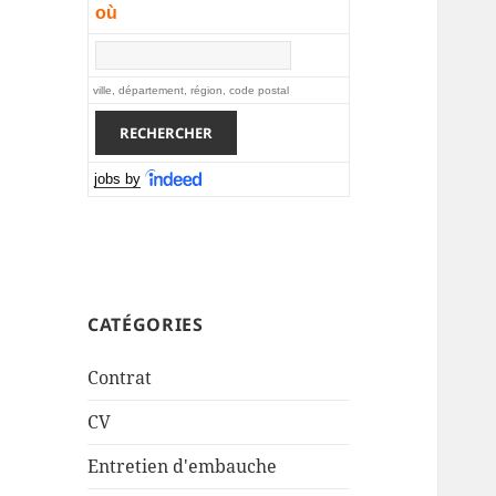
où
ville, département, région, code postal
jobs by
CATÉGORIES
Contrat
CV
Entretien d'embauche