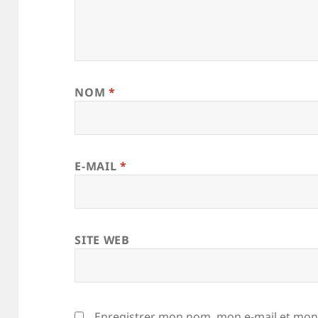
NOM
*
E-MAIL
*
SITE WEB
Enregistrer mon nom, mon e-mail et mon 