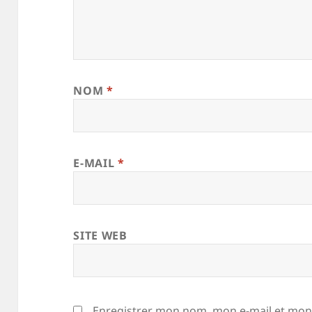
NOM
*
E-MAIL
*
SITE WEB
Enregistrer mon nom, mon e-mail et mon 