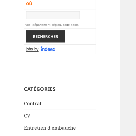
où
ville, département, région, code postal
jobs by
CATÉGORIES
Contrat
CV
Entretien d'embauche