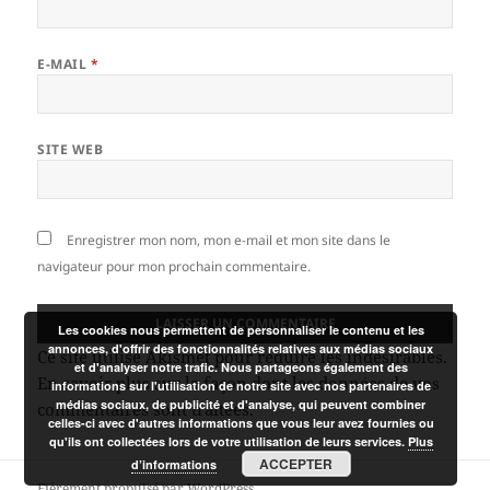
E-MAIL
*
SITE WEB
Enregistrer mon nom, mon e-mail et mon site dans le
navigateur pour mon prochain commentaire.
Les cookies nous permettent de personnaliser le contenu et les
annonces, d'offrir des fonctionnalités relatives aux médias sociaux
Ce site utilise Akismet pour réduire les indésirables.
et d'analyser notre trafic. Nous partageons également des
En savoir plus sur la façon dont les données de vos
informations sur l'utilisation de notre site avec nos partenaires de
médias sociaux, de publicité et d'analyse, qui peuvent combiner
commentaires sont traitées
.
celles-ci avec d'autres informations que vous leur avez fournies ou
qu'ils ont collectées lors de votre utilisation de leurs services.
Plus
ACCEPTER
d’informations
Fièrement propulsé par WordPress