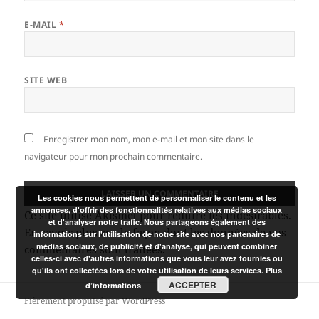
E-MAIL
*
SITE WEB
Enregistrer mon nom, mon e-mail et mon site dans le
navigateur pour mon prochain commentaire.
Les cookies nous permettent de personnaliser le contenu et les
annonces, d'offrir des fonctionnalités relatives aux médias sociaux
Ce site utilise Akismet pour réduire les indésirables.
et d'analyser notre trafic. Nous partageons également des
En savoir plus sur la façon dont les données de vos
informations sur l'utilisation de notre site avec nos partenaires de
médias sociaux, de publicité et d'analyse, qui peuvent combiner
commentaires sont traitées
.
celles-ci avec d'autres informations que vous leur avez fournies ou
qu'ils ont collectées lors de votre utilisation de leurs services.
Plus
ACCEPTER
d’informations
Fièrement propulsé par WordPress