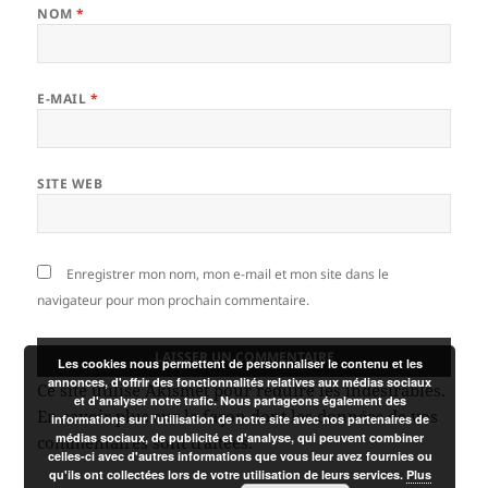
NOM
*
E-MAIL
*
SITE WEB
Enregistrer mon nom, mon e-mail et mon site dans le
navigateur pour mon prochain commentaire.
Les cookies nous permettent de personnaliser le contenu et les
annonces, d'offrir des fonctionnalités relatives aux médias sociaux
Ce site utilise Akismet pour réduire les indésirables.
et d'analyser notre trafic. Nous partageons également des
En savoir plus sur la façon dont les données de vos
informations sur l'utilisation de notre site avec nos partenaires de
médias sociaux, de publicité et d'analyse, qui peuvent combiner
commentaires sont traitées
.
celles-ci avec d'autres informations que vous leur avez fournies ou
qu'ils ont collectées lors de votre utilisation de leurs services.
Plus