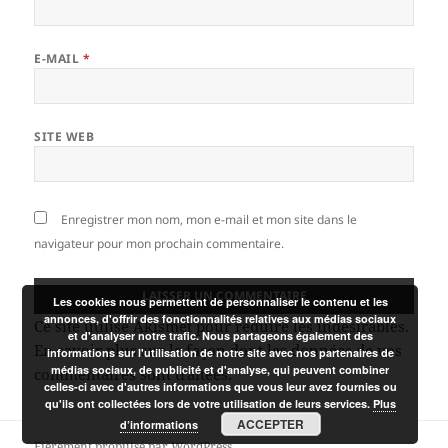
E-MAIL
*
SITE WEB
Enregistrer mon nom, mon e-mail et mon site dans le
navigateur pour mon prochain commentaire.
Les cookies nous permettent de personnaliser le contenu et les
annonces, d'offrir des fonctionnalités relatives aux médias sociaux
Ce site utilise Akismet pour réduire les indésirables.
et d'analyser notre trafic. Nous partageons également des
En savoir plus sur la façon dont les données de vos
informations sur l'utilisation de notre site avec nos partenaires de
médias sociaux, de publicité et d'analyse, qui peuvent combiner
commentaires sont traitées
.
celles-ci avec d'autres informations que vous leur avez fournies ou
qu'ils ont collectées lors de votre utilisation de leurs services.
Plus
ACCEPTER
d’informations
Fièrement propulsé par WordPress