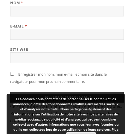
NOM
*
E-MAIL
*
SITE WEB
Enregistrer mon nom, mon e-mail et mon site dans le
navigateur pour mon prochain commentaire.
Les cookies nous permettent de personnaliser le contenu et les
annonces, d'offrir des fonctionnalités relatives aux médias sociaux
Ce site utilise Akismet pour réduire les indésirables.
et d'analyser notre trafic. Nous partageons également des
En savoir plus sur la façon dont les données de vos
informations sur l'utilisation de notre site avec nos partenaires de
médias sociaux, de publicité et d'analyse, qui peuvent combiner
commentaires sont traitées
.
celles-ci avec d'autres informations que vous leur avez fournies ou
qu'ils ont collectées lors de votre utilisation de leurs services.
Plus