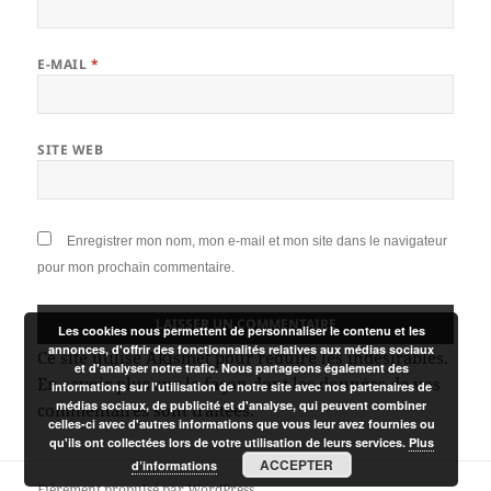
E-MAIL
*
SITE WEB
Enregistrer mon nom, mon e-mail et mon site dans le navigateur
pour mon prochain commentaire.
Les cookies nous permettent de personnaliser le contenu et les
annonces, d'offrir des fonctionnalités relatives aux médias sociaux
Ce site utilise Akismet pour réduire les indésirables.
et d'analyser notre trafic. Nous partageons également des
En savoir plus sur la façon dont les données de vos
informations sur l'utilisation de notre site avec nos partenaires de
médias sociaux, de publicité et d'analyse, qui peuvent combiner
commentaires sont traitées
.
celles-ci avec d'autres informations que vous leur avez fournies ou
qu'ils ont collectées lors de votre utilisation de leurs services.
Plus
ACCEPTER
d’informations
Fièrement propulsé par WordPress