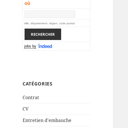
où
ville, département, région, code postal
jobs by
CATÉGORIES
Contrat
CV
Entretien d'embauche