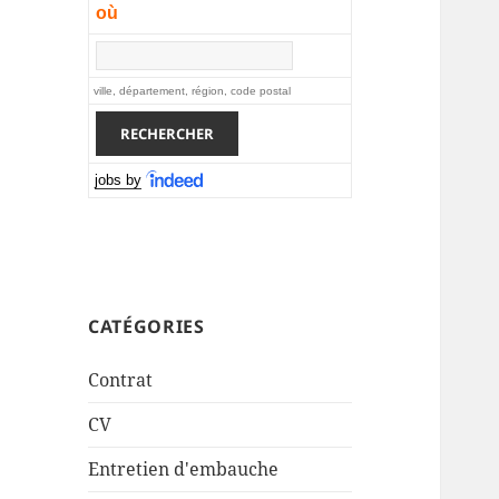
où
ville, département, région, code postal
jobs by
CATÉGORIES
Contrat
CV
Entretien d'embauche