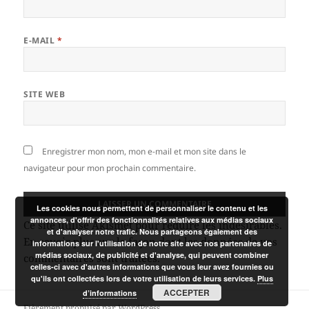
E-MAIL
*
SITE WEB
Enregistrer mon nom, mon e-mail et mon site dans le
navigateur pour mon prochain commentaire.
Les cookies nous permettent de personnaliser le contenu et les
annonces, d'offrir des fonctionnalités relatives aux médias sociaux
Ce site utilise Akismet pour réduire les indésirables.
et d'analyser notre trafic. Nous partageons également des
En savoir plus sur la façon dont les données de vos
informations sur l'utilisation de notre site avec nos partenaires de
médias sociaux, de publicité et d'analyse, qui peuvent combiner
commentaires sont traitées
.
celles-ci avec d'autres informations que vous leur avez fournies ou
qu'ils ont collectées lors de votre utilisation de leurs services.
Plus
ACCEPTER
d’informations
Fièrement propulsé par WordPress