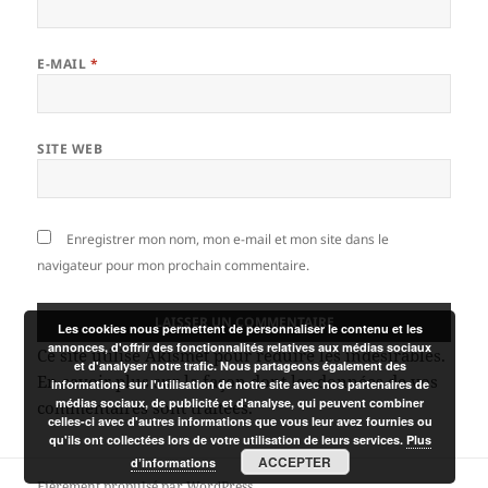
E-MAIL
*
SITE WEB
Enregistrer mon nom, mon e-mail et mon site dans le
navigateur pour mon prochain commentaire.
Les cookies nous permettent de personnaliser le contenu et les
annonces, d'offrir des fonctionnalités relatives aux médias sociaux
Ce site utilise Akismet pour réduire les indésirables.
et d'analyser notre trafic. Nous partageons également des
En savoir plus sur la façon dont les données de vos
informations sur l'utilisation de notre site avec nos partenaires de
médias sociaux, de publicité et d'analyse, qui peuvent combiner
commentaires sont traitées
.
celles-ci avec d'autres informations que vous leur avez fournies ou
qu'ils ont collectées lors de votre utilisation de leurs services.
Plus
ACCEPTER
d’informations
Fièrement propulsé par WordPress