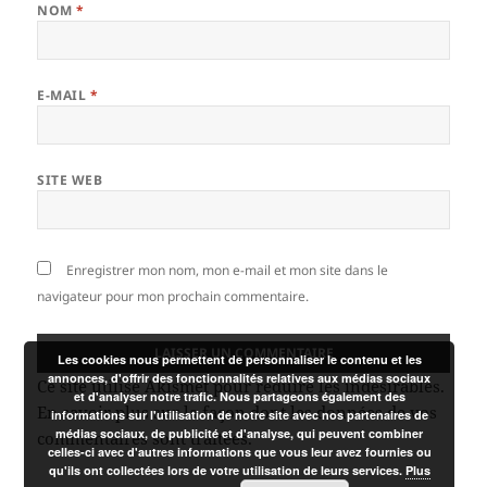
NOM
*
E-MAIL
*
SITE WEB
Enregistrer mon nom, mon e-mail et mon site dans le
navigateur pour mon prochain commentaire.
Les cookies nous permettent de personnaliser le contenu et les
annonces, d'offrir des fonctionnalités relatives aux médias sociaux
Ce site utilise Akismet pour réduire les indésirables.
et d'analyser notre trafic. Nous partageons également des
En savoir plus sur la façon dont les données de vos
informations sur l'utilisation de notre site avec nos partenaires de
médias sociaux, de publicité et d'analyse, qui peuvent combiner
commentaires sont traitées
.
celles-ci avec d'autres informations que vous leur avez fournies ou
qu'ils ont collectées lors de votre utilisation de leurs services.
Plus