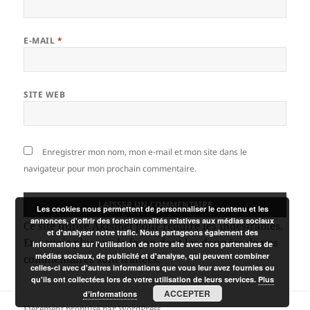
E-MAIL
*
SITE WEB
Enregistrer mon nom, mon e-mail et mon site dans le
navigateur pour mon prochain commentaire.
Les cookies nous permettent de personnaliser le contenu et les
annonces, d'offrir des fonctionnalités relatives aux médias sociaux
Ce site utilise Akismet pour réduire les indésirables.
et d'analyser notre trafic. Nous partageons également des
En savoir plus sur la façon dont les données de vos
informations sur l'utilisation de notre site avec nos partenaires de
médias sociaux, de publicité et d'analyse, qui peuvent combiner
commentaires sont traitées
.
celles-ci avec d'autres informations que vous leur avez fournies ou
qu'ils ont collectées lors de votre utilisation de leurs services.
Plus
ACCEPTER
d’informations
Fièrement propulsé par WordPress