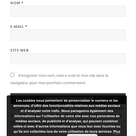
NOM
*
E-MAIL
*
SITE WEB
Enregistrer mon nom, mon e-mail et mon site dans le
navigateur pour mon prochain commentaire.
Les cookies nous permettent de personnaliser le contenu et les
annonces, d'offrir des fonctionnalités relatives aux médias sociaux
Ce site utilise Akismet pour réduire les indésirables.
et d'analyser notre trafic. Nous partageons également des
En savoir plus sur la façon dont les données de vos
informations sur l'utilisation de notre site avec nos partenaires de
médias sociaux, de publicité et d'analyse, qui peuvent combiner
commentaires sont traitées
.
celles-ci avec d'autres informations que vous leur avez fournies ou
qu'ils ont collectées lors de votre utilisation de leurs services.
Plus