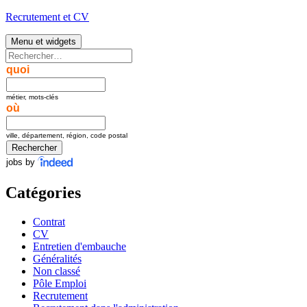
Aller
Recrutement et CV
au
contenu
Menu et widgets
Rechercher :
quoi
métier, mots-clés
où
ville, département, région, code postal
jobs by
Catégories
Contrat
CV
Entretien d'embauche
Généralités
Non classé
Pôle Emploi
Recrutement