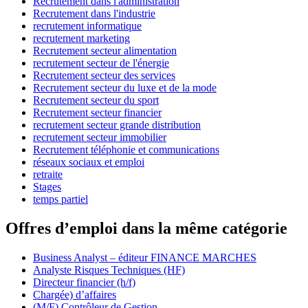
Recrutement dans l'administration
Recrutement dans l'industrie
recrutement informatique
recrutement marketing
Recrutement secteur alimentation
recrutement secteur de l'énergie
Recrutement secteur des services
Recrutement secteur du luxe et de la mode
Recrutement secteur du sport
Recrutement secteur financier
recrutement secteur grande distribution
recrutement secteur immobilier
Recrutement téléphonie et communications
réseaux sociaux et emploi
retraite
Stages
temps partiel
Offres d’emploi dans la même catégorie
Business Analyst – éditeur FINANCE MARCHES
Analyste Risques Techniques (HF)
Directeur financier (h/f)
Chargée) d’affaires
(M/F) Contrôleur de Gestion