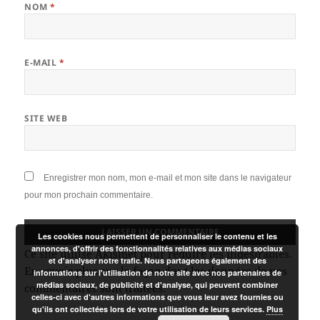
NOM
*
E-MAIL
*
SITE WEB
Enregistrer mon nom, mon e-mail et mon site dans le navigateur
pour mon prochain commentaire.
Les cookies nous permettent de personnaliser le contenu et les
annonces, d'offrir des fonctionnalités relatives aux médias sociaux
Ce site utilise Akismet pour réduire les indésirables.
et d'analyser notre trafic. Nous partageons également des
En savoir plus sur la façon dont les données de vos
informations sur l'utilisation de notre site avec nos partenaires de
médias sociaux, de publicité et d'analyse, qui peuvent combiner
commentaires sont traitées
.
celles-ci avec d'autres informations que vous leur avez fournies ou
qu'ils ont collectées lors de votre utilisation de leurs services.
Plus