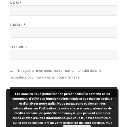
NOM
*
E-MAIL
*
SITE WEB
Enregistrer mon nom, mon e-mail et mon site dans le
navigateur pour mon prochain commentaire.
Les cookies nous permettent de personnaliser le contenu et les
annonces, d'offrir des fonctionnalités relatives aux médias sociaux
Ce site utilise Akismet pour réduire les indésirables.
et d'analyser notre trafic. Nous partageons également des
En savoir plus sur la façon dont les données de vos
informations sur l'utilisation de notre site avec nos partenaires de
médias sociaux, de publicité et d'analyse, qui peuvent combiner
commentaires sont traitées
.
celles-ci avec d'autres informations que vous leur avez fournies ou
qu'ils ont collectées lors de votre utilisation de leurs services.
Plus