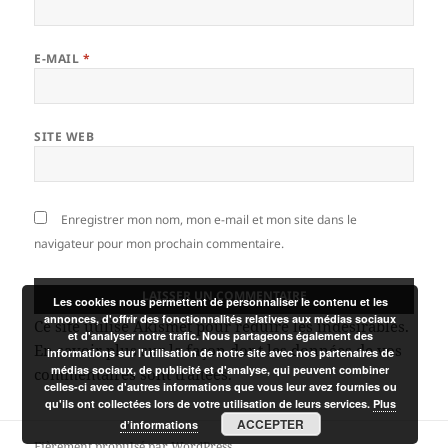
E-MAIL
*
SITE WEB
Enregistrer mon nom, mon e-mail et mon site dans le
navigateur pour mon prochain commentaire.
Les cookies nous permettent de personnaliser le contenu et les
annonces, d'offrir des fonctionnalités relatives aux médias sociaux
Ce site utilise Akismet pour réduire les indésirables.
et d'analyser notre trafic. Nous partageons également des
En savoir plus sur la façon dont les données de vos
informations sur l'utilisation de notre site avec nos partenaires de
médias sociaux, de publicité et d'analyse, qui peuvent combiner
commentaires sont traitées
.
celles-ci avec d'autres informations que vous leur avez fournies ou
qu'ils ont collectées lors de votre utilisation de leurs services.
Plus
ACCEPTER
d’informations
Fièrement propulsé par WordPress