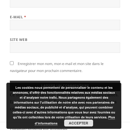
E-MAIL
*
SITE WEB
Enregistrer mon nom, mon e-mail et mon site dans le
navigateur pour mon prochain commentaire.
Les cookies nous permettent de personnaliser le contenu et les
annonces, d'offrir des fonctionnalités relatives aux médias sociaux
Ce site utilise Akismet pour réduire les indésirables.
et d'analyser notre trafic. Nous partageons également des
En savoir plus sur la façon dont les données de vos
informations sur l'utilisation de notre site avec nos partenaires de
médias sociaux, de publicité et d'analyse, qui peuvent combiner
commentaires sont traitées
.
celles-ci avec d'autres informations que vous leur avez fournies ou
qu'ils ont collectées lors de votre utilisation de leurs services.
Plus
ACCEPTER
d’informations
Fièrement propulsé par WordPress