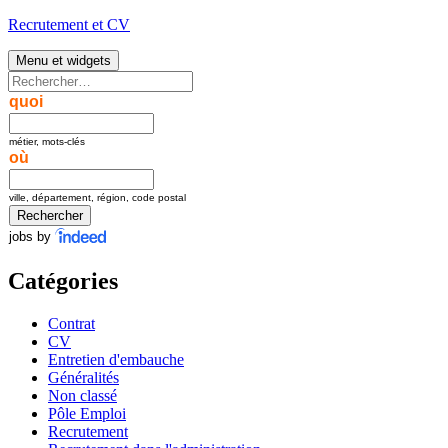
Aller
Recrutement et CV
au
contenu
Menu et widgets
Rechercher :
quoi
métier, mots-clés
où
ville, département, région, code postal
jobs by
Catégories
Contrat
CV
Entretien d'embauche
Généralités
Non classé
Pôle Emploi
Recrutement