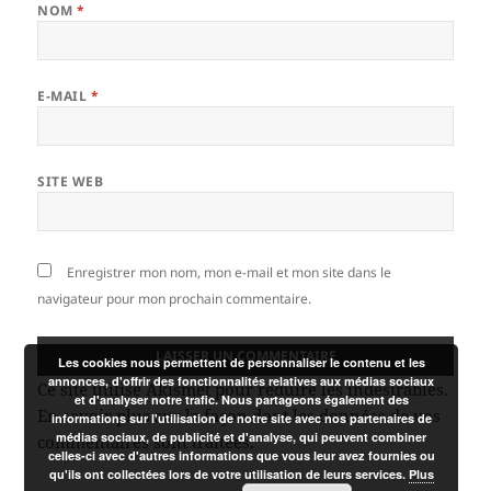
NOM
*
E-MAIL
*
SITE WEB
Enregistrer mon nom, mon e-mail et mon site dans le
navigateur pour mon prochain commentaire.
Les cookies nous permettent de personnaliser le contenu et les
annonces, d'offrir des fonctionnalités relatives aux médias sociaux
Ce site utilise Akismet pour réduire les indésirables.
et d'analyser notre trafic. Nous partageons également des
En savoir plus sur la façon dont les données de vos
informations sur l'utilisation de notre site avec nos partenaires de
médias sociaux, de publicité et d'analyse, qui peuvent combiner
commentaires sont traitées
.
celles-ci avec d'autres informations que vous leur avez fournies ou
qu'ils ont collectées lors de votre utilisation de leurs services.
Plus