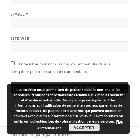
E-MAIL
*
SITE WEB
Enregistrer mon nom, mon e-mail et mon site dans le
navigateur pour mon prochain commentaire.
Les cookies nous permettent de personnaliser le contenu et les
annonces, d'offrir des fonctionnalités relatives aux médias sociaux
Ce site utilise Akismet pour réduire les indésirables.
et d'analyser notre trafic. Nous partageons également des
En savoir plus sur la façon dont les données de vos
informations sur l'utilisation de notre site avec nos partenaires de
médias sociaux, de publicité et d'analyse, qui peuvent combiner
commentaires sont traitées
.
celles-ci avec d'autres informations que vous leur avez fournies ou
qu'ils ont collectées lors de votre utilisation de leurs services.
Plus
ACCEPTER
d’informations
Fièrement propulsé par WordPress