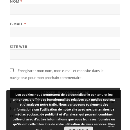
NOM
*
E-MAIL
*
SITE WEB
Enregistrer mon nom, mon e-mail et mon site dans le
navigateur pour mon prochain commentaire.
Les cookies nous permettent de personnaliser le contenu et les
annonces, d'offrir des fonctionnalités relatives aux médias sociaux
Ce site utilise Akismet pour réduire les indésirables.
et d'analyser notre trafic. Nous partageons également des
En savoir plus sur la façon dont les données de vos
informations sur l'utilisation de notre site avec nos partenaires de
médias sociaux, de publicité et d'analyse, qui peuvent combiner
commentaires sont traitées
.
celles-ci avec d'autres informations que vous leur avez fournies ou
qu'ils ont collectées lors de votre utilisation de leurs services.
Plus