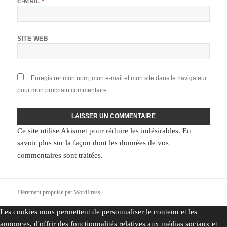
E-MAIL
*
SITE WEB
Enregistrer mon nom, mon e-mail et mon site dans le navigateur
pour mon prochain commentaire.
Ce site utilise Akismet pour réduire les indésirables.
En
savoir plus sur la façon dont les données de vos
commentaires sont traitées
.
Fièrement propulsé par WordPress
Les cookies nous permettent de personnaliser le contenu et les
annonces, d'offrir des fonctionnalités relatives aux médias sociaux et