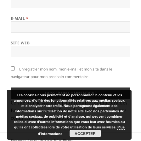
E-MAIL
*
SITE WEB
Enregistrer mon nom, mon e-mail et mon site dans le
navigateur pour mon prochain commentaire.
Les cookies nous permettent de personnaliser le contenu et les
annonces, d'offrir des fonctionnalités relatives aux médias sociaux
Ce site utilise Akismet pour réduire les indésirables.
et d'analyser notre trafic. Nous partageons également des
En savoir plus sur la façon dont les données de vos
informations sur l'utilisation de notre site avec nos partenaires de
médias sociaux, de publicité et d'analyse, qui peuvent combiner
commentaires sont traitées
.
celles-ci avec d'autres informations que vous leur avez fournies ou
qu'ils ont collectées lors de votre utilisation de leurs services.
Plus
ACCEPTER
d’informations
Fièrement propulsé par WordPress