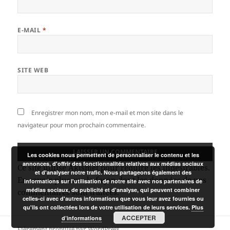
E-MAIL
*
SITE WEB
Enregistrer mon nom, mon e-mail et mon site dans le
navigateur pour mon prochain commentaire.
Les cookies nous permettent de personnaliser le contenu et les
annonces, d'offrir des fonctionnalités relatives aux médias sociaux
Ce site utilise Akismet pour réduire les indésirables.
et d'analyser notre trafic. Nous partageons également des
En savoir plus sur la façon dont les données de vos
informations sur l'utilisation de notre site avec nos partenaires de
médias sociaux, de publicité et d'analyse, qui peuvent combiner
commentaires sont traitées
.
celles-ci avec d'autres informations que vous leur avez fournies ou
qu'ils ont collectées lors de votre utilisation de leurs services.
Plus
ACCEPTER
d’informations
Fièrement propulsé par WordPress