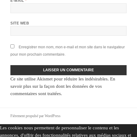
E-MAIL
*
SITE WEB
Enregistrer mon nom, mon e-mail et mon site dans le navigateur
pour mon prochain commentaire.
Ce site utilise Akismet pour réduire les indésirables.
En
savoir plus sur la façon dont les données de vos
commentaires sont traitées
.
Fièrement propulsé par WordPress
Les cookies nous permettent de personnaliser le contenu et les
annonces, d'offrir des fonctionnalités relatives aux médias sociaux et