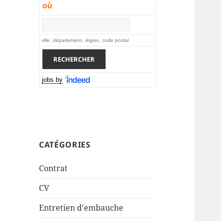
où
ville, département, région, code postal
jobs by
CATÉGORIES
Contrat
CV
Entretien d'embauche