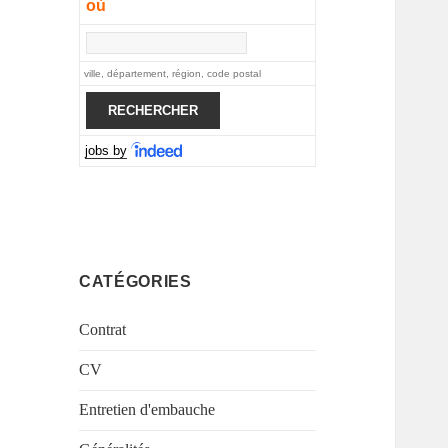
où
ville, département, région, code postal
jobs by
CATÉGORIES
Contrat
CV
Entretien d'embauche