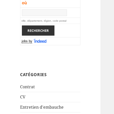
où
ville, département, région, code postal
jobs by
CATÉGORIES
Contrat
CV
Entretien d'embauche