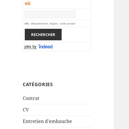
où
ville, département, région, code postal
jobs by
CATÉGORIES
Contrat
CV
Entretien d'embauche