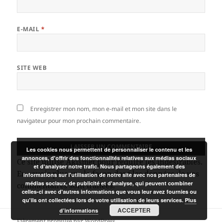
E-MAIL
*
SITE WEB
Enregistrer mon nom, mon e-mail et mon site dans le
navigateur pour mon prochain commentaire.
Les cookies nous permettent de personnaliser le contenu et les
annonces, d'offrir des fonctionnalités relatives aux médias sociaux
Ce site utilise Akismet pour réduire les indésirables.
et d'analyser notre trafic. Nous partageons également des
En savoir plus sur la façon dont les données de vos
informations sur l'utilisation de notre site avec nos partenaires de
médias sociaux, de publicité et d'analyse, qui peuvent combiner
commentaires sont traitées
.
celles-ci avec d'autres informations que vous leur avez fournies ou
qu'ils ont collectées lors de votre utilisation de leurs services.
Plus
ACCEPTER
d’informations
Fièrement propulsé par WordPress