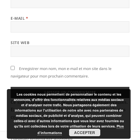
E-MAIL
*
SITE WEB
Enregistrer mon nom, mon e-mail et mon site dans le
navigateur pour mon prochain commentaire.
Les cookies nous permettent de personnaliser le contenu et les
annonces, d'offrir des fonctionnalités relatives aux médias sociaux
Ce site utilise Akismet pour réduire les indésirables.
et d'analyser notre trafic. Nous partageons également des
En savoir plus sur la façon dont les données de vos
informations sur l'utilisation de notre site avec nos partenaires de
médias sociaux, de publicité et d'analyse, qui peuvent combiner
commentaires sont traitées
.
celles-ci avec d'autres informations que vous leur avez fournies ou
qu'ils ont collectées lors de votre utilisation de leurs services.
Plus
ACCEPTER
d’informations
Fièrement propulsé par WordPress