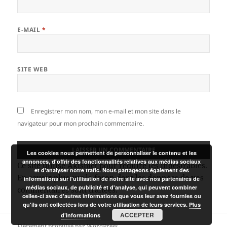
E-MAIL
*
SITE WEB
Enregistrer mon nom, mon e-mail et mon site dans le
navigateur pour mon prochain commentaire.
Les cookies nous permettent de personnaliser le contenu et les
annonces, d'offrir des fonctionnalités relatives aux médias sociaux
Ce site utilise Akismet pour réduire les indésirables.
et d'analyser notre trafic. Nous partageons également des
En savoir plus sur la façon dont les données de vos
informations sur l'utilisation de notre site avec nos partenaires de
médias sociaux, de publicité et d'analyse, qui peuvent combiner
commentaires sont traitées
.
celles-ci avec d'autres informations que vous leur avez fournies ou
qu'ils ont collectées lors de votre utilisation de leurs services.
Plus
ACCEPTER
d’informations
Fièrement propulsé par WordPress