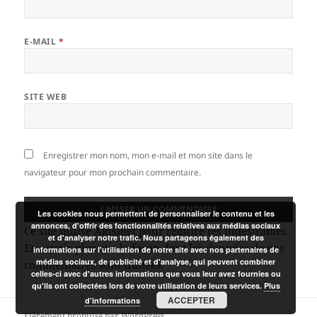
E-MAIL
*
SITE WEB
Enregistrer mon nom, mon e-mail et mon site dans le
navigateur pour mon prochain commentaire.
Les cookies nous permettent de personnaliser le contenu et les
annonces, d'offrir des fonctionnalités relatives aux médias sociaux
Ce site utilise Akismet pour réduire les indésirables.
et d'analyser notre trafic. Nous partageons également des
En savoir plus sur la façon dont les données de vos
informations sur l'utilisation de notre site avec nos partenaires de
médias sociaux, de publicité et d'analyse, qui peuvent combiner
commentaires sont traitées
.
celles-ci avec d'autres informations que vous leur avez fournies ou
qu'ils ont collectées lors de votre utilisation de leurs services.
Plus
ACCEPTER
d’informations
Fièrement propulsé par WordPress