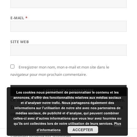
E-MAIL
*
SITE WEB
Enregistrer mon nom, mon e-mail et mon site dans le
navigateur pour mon prochain commentaire.
Les cookies nous permettent de personnaliser le contenu et les
annonces, d'offrir des fonctionnalités relatives aux médias sociaux
Ce site utilise Akismet pour réduire les indésirables.
et d'analyser notre trafic. Nous partageons également des
En savoir plus sur la façon dont les données de vos
informations sur l'utilisation de notre site avec nos partenaires de
médias sociaux, de publicité et d'analyse, qui peuvent combiner
commentaires sont traitées
.
celles-ci avec d'autres informations que vous leur avez fournies ou
qu'ils ont collectées lors de votre utilisation de leurs services.
Plus
ACCEPTER
d’informations
Fièrement propulsé par WordPress