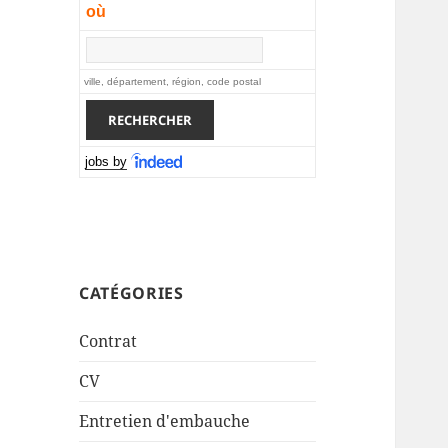
où
ville, département, région, code postal
jobs by
CATÉGORIES
Contrat
CV
Entretien d'embauche