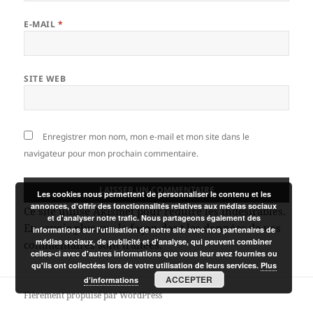
E-MAIL
*
SITE WEB
Enregistrer mon nom, mon e-mail et mon site dans le
navigateur pour mon prochain commentaire.
Les cookies nous permettent de personnaliser le contenu et les
annonces, d'offrir des fonctionnalités relatives aux médias sociaux
Ce site utilise Akismet pour réduire les indésirables.
et d'analyser notre trafic. Nous partageons également des
En savoir plus sur la façon dont les données de vos
informations sur l'utilisation de notre site avec nos partenaires de
médias sociaux, de publicité et d'analyse, qui peuvent combiner
commentaires sont traitées
.
celles-ci avec d'autres informations que vous leur avez fournies ou
qu'ils ont collectées lors de votre utilisation de leurs services.
Plus
ACCEPTER
d’informations
Fièrement propulsé par WordPress