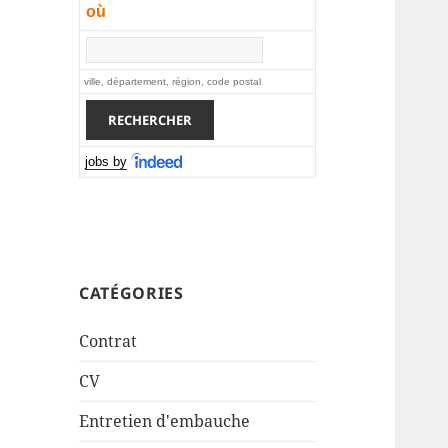
où
ville, département, région, code postal
jobs by
CATÉGORIES
Contrat
CV
Entretien d'embauche