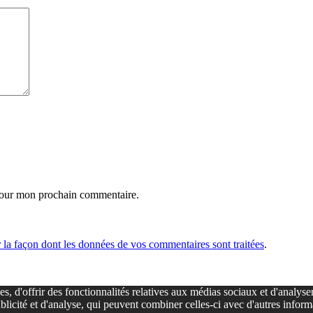
 pour mon prochain commentaire.
r la façon dont les données de vos commentaires sont traitées
.
s, d'offrir des fonctionnalités relatives aux médias sociaux et d'analys
ublicité et d'analyse, qui peuvent combiner celles-ci avec d'autres inform