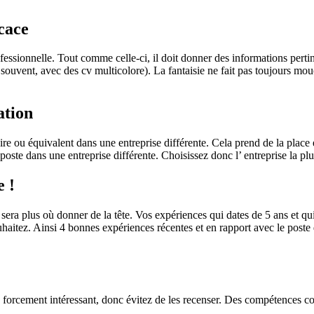
icace
rofessionnelle. Tout comme celle-ci, il doit donner des informations pert
e souvent, avec des cv multicolore). La fantaisie ne fait pas toujours mo
ation
e ou équivalent dans une entreprise différente. Cela prend de la place et
ste dans une entreprise différente. Choisissez donc l’ entreprise la pl
e !
e sera plus où donner de la tête. Vos expériences qui dates de 5 ans et qu
souhaitez. Ainsi 4 bonnes expériences récentes et en rapport avec le pos
as forcement intéressant, donc évitez de les recenser. Des compétences