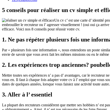
5 conseils pour réaliser un cv simple et eff
Un cv c’ est une carte d’ identité p
embrouiller le recruteur ou l’ agresser visuellement ! (oui oui ça arriv
efficace. Voici nos 8 conseils pour réussir votre cv.
1. Ne pas répéter plusieurs fois une inform
Par « plusieurs fois une information », nous entendons un poste similair
envie de savoir que vous avez fait les mêmes missions ou eu le même po
2. Les expériences trop anciennes? poubell
Mettre toutes ses expériences n’ a pas d’ avantages, car le recruteur n
vous en. Il faut à chaque fois adapter votre cv à l’ emploi que vous 
dates de quelques années, lorsque vous faisiez une activité toute autre.
3. Aller à l’ essentiel
La plupart des recruteurs considèrent que mettre ses hobbies n’ est p
« obligatoirement ». Ainsi, il n’ est pas nécessaire de les faire figurer.