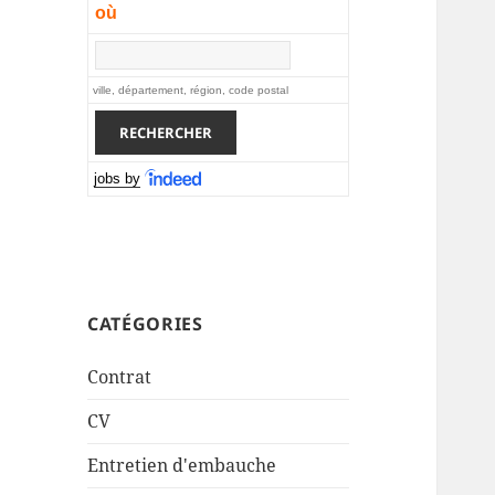
où
ville, département, région, code postal
jobs by
CATÉGORIES
Contrat
CV
Entretien d'embauche