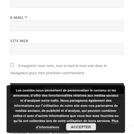
E-MAIL
*
SITE WEB
Enregistrer mon nom, mon e-mail et mon site dans le
navigateur pour mon prochain commentaire.
Les cookies nous permettent de personnaliser le contenu et les
annonces, d'offrir des fonctionnalités relatives aux médias sociaux
Ce site utilise Akismet pour réduire les indésirables.
et d'analyser notre trafic. Nous partageons également des
En savoir plus sur la façon dont les données de vos
informations sur l'utilisation de notre site avec nos partenaires de
médias sociaux, de publicité et d'analyse, qui peuvent combiner
commentaires sont traitées
.
celles-ci avec d'autres informations que vous leur avez fournies ou
qu'ils ont collectées lors de votre utilisation de leurs services.
Plus
ACCEPTER
d’informations
Fièrement propulsé par WordPress