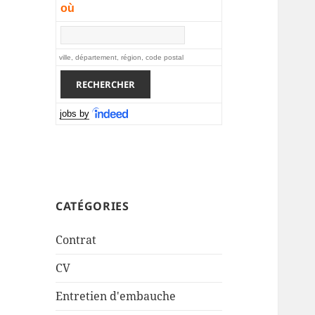
où
ville, département, région, code postal
jobs by
CATÉGORIES
Contrat
CV
Entretien d'embauche