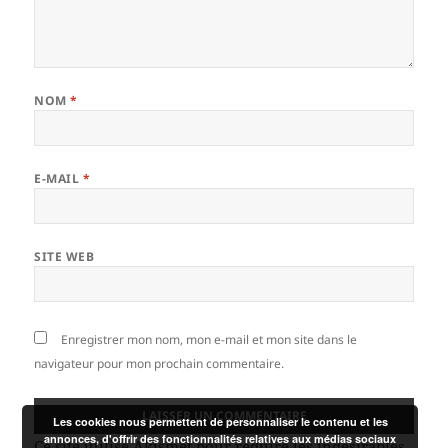
NOM
*
E-MAIL
*
SITE WEB
Enregistrer mon nom, mon e-mail et mon site dans le
navigateur pour mon prochain commentaire.
Les cookies nous permettent de personnaliser le contenu et les
annonces, d'offrir des fonctionnalités relatives aux médias sociaux
Ce site utilise Akismet pour réduire les indésirables.