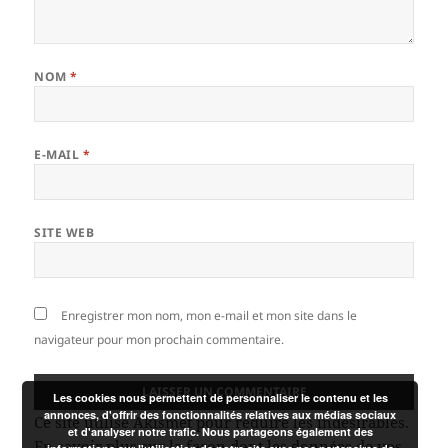
NOM
*
E-MAIL
*
SITE WEB
Enregistrer mon nom, mon e-mail et mon site dans le
navigateur pour mon prochain commentaire.
Les cookies nous permettent de personnaliser le contenu et les
annonces, d'offrir des fonctionnalités relatives aux médias sociaux
Ce site utilise Akismet pour réduire les indésirables.
et d'analyser notre trafic. Nous partageons également des
En savoir plus sur la façon dont les données de vos