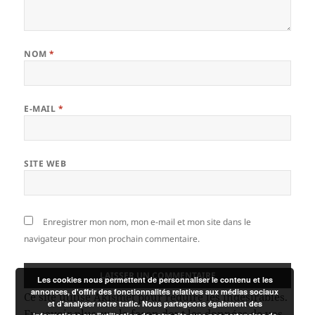
NOM
*
E-MAIL
*
SITE WEB
Enregistrer mon nom, mon e-mail et mon site dans le
navigateur pour mon prochain commentaire.
Les cookies nous permettent de personnaliser le contenu et les
annonces, d'offrir des fonctionnalités relatives aux médias sociaux
Ce site utilise Akismet pour réduire les indésirables.
et d'analyser notre trafic. Nous partageons également des
En savoir plus sur la façon dont les données de vos