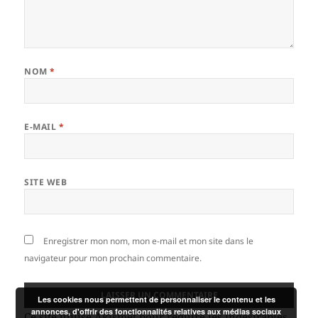
NOM
*
E-MAIL
*
SITE WEB
Enregistrer mon nom, mon e-mail et mon site dans le
navigateur pour mon prochain commentaire.
Les cookies nous permettent de personnaliser le contenu et les
annonces, d'offrir des fonctionnalités relatives aux médias sociaux
Ce site utilise Akismet pour réduire les indésirables.