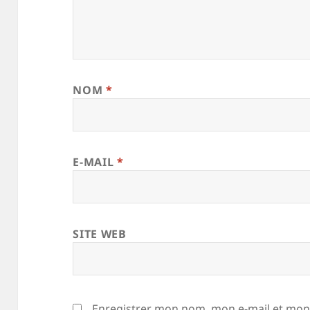
NOM
*
E-MAIL
*
SITE WEB
Enregistrer mon nom, mon e-mail et mon 