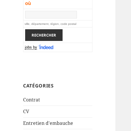
où
ville, département, région, code postal
jobs by
CATÉGORIES
Contrat
CV
Entretien d'embauche